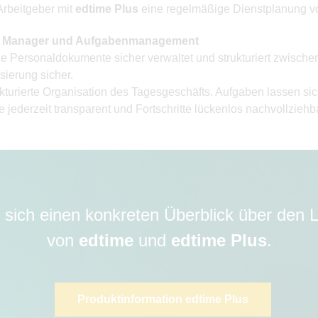
Arbeitgeber mit
edtime Plus
eine regelmäßige Dienstplanung 
en Manager und Aufgabenmanagement
Personaldokumente sicher verwaltet und strukturiert zwischen
isierung sicher.
rierte Organisation des Tagesgeschäfts. Aufgaben lassen sich 
e jederzeit transparent und Fortschritte lückenlos nachvollzieh
 sich einen konkreten Überblick über den
von
edtime
und
edtime Plus
.
Produktinformation edtime Plus