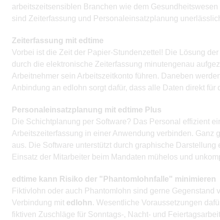
arbeitszeitsensiblen Branchen wie dem Gesundheitswesen (Ä
sind Zeiterfassung und Personaleinsatzplanung unerlässlic
Zeiterfassung mit edtime
Vorbei ist die Zeit der Papier-Stundenzettel! Die Lösung de
durch die elektronische Zeiterfassung minutengenau aufgez
Arbeitnehmer sein Arbeitszeitkonto führen. Daneben werden F
Anbindung an edlohn sorgt dafür, dass alle Daten direkt für
Personaleinsatzplanung mit edtime Plus
Die Schichtplanung per Software? Das Personal effizient e
Arbeitszeiterfassung in einer Anwendung verbinden. Ganz g
aus. Die Software unterstützt durch graphische Darstellung 
Einsatz der Mitarbeiter beim Mandaten mühelos und unkomp
edtime kann Risiko der "Phantomlohnfalle" minimieren
Fiktivlohn oder auch Phantomlohn sind gerne Gegenstand v
Verbindung mit
edlohn
. Wesentliche Voraussetzungen dafür
fiktiven Zuschläge für Sonntags-, Nacht- und Feiertagsarbe