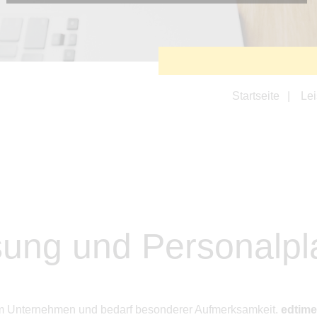
Diese Cookies sind erforderlich, um die grundlegende
Funktionalität der Website zu sichern.
Tracking- und Targeting-Cookies
Diese Cookies sind erforderlich, um unsere Website auf Ihre
Bedürfnisse hin zu optimieren. Hierzu gehört eine
bedarfsgerechte Gestaltung und fortlaufende Verbesserung
unseres Angebotes einschließlich der Verknüpfung zu
Startseite
Le
Social-Media-Angeboten von z.B. Facebook und LinkedIn.
Betreibercookies
Diese Cookies sind erforderlich, um z.B. Google Maps zu
nutzen oder eingebettete Videos abspielen zu können.
ssung und Personalp
edem Unternehmen und bedarf besonderer Aufmerksamkeit.
edtime