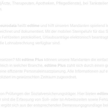
rzte, Therapeuten, Apotheken, Pflegedienste), bei Tankstellen
h.
r
eurodata
heißt
edtime
und hilft unseren Mandanten spielend le
eichnet und dokumentiert. Mit der mobilen Stempeluhr für das 
ehlzeiten protokolliert, Urlaubsanträge elektronisch beantragt
 die Lohnabrechnung verfügbar sind.
insetzen? Mit
edtime Plus
können unsere Mandanten die einfache
leich in welcher Branche,
edtime Plus
zahlt sich durch einen g
eine effiziente Personaleinsatzplanung. Alle Informationen auf 
liziert im gewünschten Zeitraum zugeordnet.
on Prüfungen der Sozialversicherungsträger. Hier bieten
edtim
 sind die Erfassung von Soll- oder Ist-Arbeitszeiten sowie Feh
it ergibt sich aus der entsprechenden Bemessungsgrundlage bei 