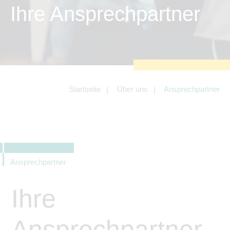
zu sichern.
Ihre Ansprechpartner
Tracking- und Targeting-Cookies
Diese Cookies sind erforderlich, um
unsere Website auf Ihre Bedürfnisse hin
zu optimieren. Hierzu gehört eine
bedarfsgerechte Gestaltung und
fortlaufende Verbesserung unseres
Angebotes einschließlich der
Verknüpfung zu Social-Media-
Angeboten von z.B. Facebook und
Startseite
Über uns
Ansprechpartner
LinkedIn.
Betreibercookies
Diese Cookies sind erforderlich, um z.B.
Google Maps zu nutzen oder
eingebettete Videos abspielen zu
können.
Ansprechpartner
Ihre
Ansprechpartner