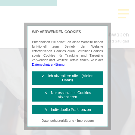
WIR VERWENDEN COOKIES
Oberschwaben
Steuerberatung in Bad Saulgau
Entscheiden Sie selbst, ob diese Website neben
funktionell zum Betrieb der Website
erforderlichen Cookies auch Betreiber-Cookies
sowie Cookies für Tracking und Targeting
verwenden darf. Weitere Details finden Sie in der
Datenschutzerklärung
.
✓ Ich akzeptiere alle (Vielen
Dank!)
✕ Nur essenzielle Cookies
akzeptieren
✎ Individuelle Präferenzen
·
Datenschutzerklärung
Impressum
Notwendige Cookies
Diese Cookies sind erforderlich, um die
grundlegende Funktionalität der Website