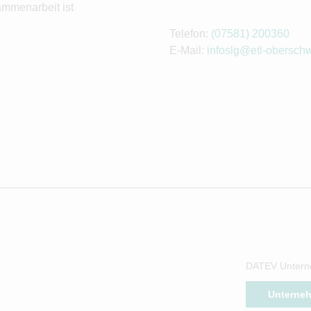
ammenarbeit ist
Telefon:
(07581) 200360
E-Mail:
infoslg@etl-obersch
DATEV Untern
Unterne