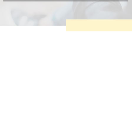
Diese Cookies sind erforderlich, um die grundlegende
Funktionalität der Website zu sichern.
Tracking- und Targeting-Cookies
Diese Cookies sind erforderlich, um unsere Website auf Ihre
Bedürfnisse hin zu optimieren. Hierzu gehört eine
bedarfsgerechte Gestaltung und fortlaufende Verbesserung
unseres Angebotes einschließlich der Verknüpfung zu
Social-Media-Angeboten von z.B. Facebook und LinkedIn.
Betreibercookies
Diese Cookies sind erforderlich, um z.B. Google Maps zu
nutzen oder eingebettete Videos abspielen zu können.